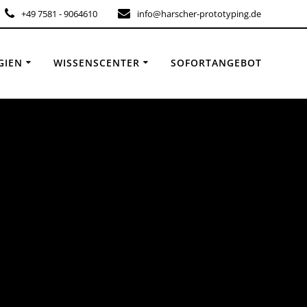
+49 7581 - 9064610
info@harscher-prototyping.de
GIEN
WISSENSCENTER
SOFORTANGEBOT